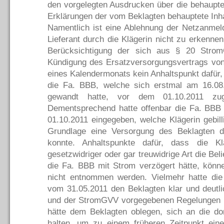
den vorgelegten Ausdrucken über die behaupt
Erklärungen der vom Beklagten behauptete Inh
Namentlich ist eine Ablehnung der Netzanmel
Lieferant durch die Klägerin nicht zu erkennen
Berücksichtigung der sich aus § 20 Stro
Kündigung des Ersatzversorgungsvertrags vo
eines Kalendermonats kein Anhaltspunkt dafür
die Fa. BBB, welche sich erstmal am 16.08
gewandt hatte, vor dem 01.10.2011 zu
Dementsprechend hatte offenbar die Fa. BBB
01.10.2011 eingegeben, welche Klägerin gebill
Grundlage eine Versorgung des Beklagten d
konnte. Anhaltspunkte dafür, dass die Klä
gesetzwidriger oder gar treuwidrige Art die Be
die Fa. BBB mit Strom verzögert hätte, könn
nicht entnommen werden. Vielmehr hatte die
vom 31.05.2011 den Beklagten klar und deut
und der StromGVV vorgegebenen Regelungen u
hätte dem Beklagten oblegen, sich an die do
halten, um zu einem früheren Zeitpunkt eine