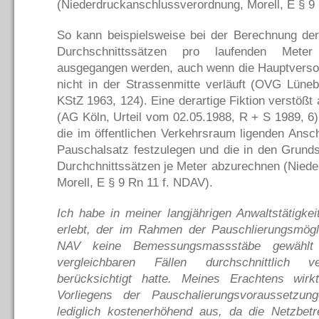
(Niederdruckanschlussverordnung, Morell, E § 9
So kann beispielsweise bei der Berechnung de
Durchschnittssätzen pro laufenden Mete
ausgegangen werden, auch wenn die Hauptversorg
nicht in der Strassenmitte verläuft (OVG Lüneb
KStZ 1963, 124). Eine derartige Fiktion verstöß
(AG Köln, Urteil vom 02.05.1988, R + S 1989, 6).
die im öffentlichen Verkehrsraum ligenden Anschl
Pauschalsatz festzulegen und die in den Grunds
Durchchnittssätzen je Meter abzurechnen (Nied
Morell, E § 9 Rn 11 f. NDAV).
Ich habe in meiner langjährigen Anwaltstätigke
erlebt, der im Rahmen der Pauschlierungsmög
NAV keine Bemessungsmassstäbe gewählt 
vergleichbaren Fällen durchschnittlich 
berücksichtigt hatte. Meines Erachtens wirk
Vorliegens der Pauschalierungsvoraussetzun
lediglich kostenerhöhend aus, da die Netzbet