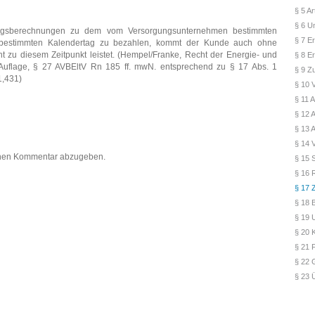
§ 5 A
§ 6 U
agsberechnungen zu dem vom Versorgungsunternehmen bestimmten
§ 7 E
 bestimmten Kalendertag zu bezahlen, kommt der Kunde auch ohne
 zu diesem Zeitpunkt leistet. (Hempel/Franke, Recht der Energie- und
§ 8 E
Auflage, § 27 AVBEltV Rn 185 ff. mwN. entsprechend zu § 17 Abs. 1
§ 9 Zu
,431)
§ 10 
§ 11 
§ 12 
§ 13 
§ 14 
inen Kommentar abzugeben.
§ 15 S
§ 16 
§ 17 
§ 18 
§ 19 
§ 20 
§ 21 
§ 22 
§ 23 