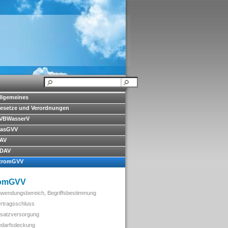
llgemeines
esetze und Verordnungen
VBWasserV
asGVV
AV
DAV
tromGVV
romGVV
nwendungsbereich, Begriffsbestimmung
ertragsschluss
rsatzversorgung
edarfsdeckung