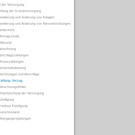
rt der Versorgung
mfang der Grundversorgung
rweiterung und Änderung von Anlagen
rweiterung und Änderung von Messeinrichtungen
trittsrecht
Vertragsstrafe
Ablesung
Abrechnung
Abschlagszahlungen
Vorauszahlungen
icherheitsleistung
Rechnungen und Abschläge
Zahlung, Verzug
Berechnungsfehler
Unterbrechung der Versorgung
Kündigung
Fristlose Kündigung
Gerichtsstand
Übergangsregelungen