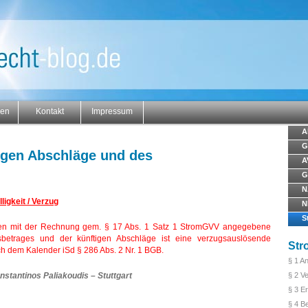
gen
Kontakt
Impressum
A
G
tigen Abschläge und des
A
G
N
igkeit / Verzug
N
S
n mit der Rechnung gem. § 17 Abs. 1 Satz 1 StromGVV angegebene
sbetrages und der künftigen Abschläge ist eine verzugsauslösende
St
h dem Kalender iSd § 286 Abs. 2 Nr. 1 BGB.
§ 1 A
nstantinos Paliakoudis – Stuttgart
§ 2 V
§ 3 E
§ 4 B