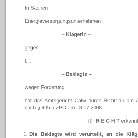
In Sachen
Energieversorgungsunternehmen
–
Klägerin
–
gegen
LF.
–
Beklagte
–
wegen Forderung
hat das Amtsgericht Calw durch Richterin am A
nach § 495 a ZPO am 18.07.2008
für
R E C H T
erkannt
Die Beklagte wird verurteilt, an die Klä