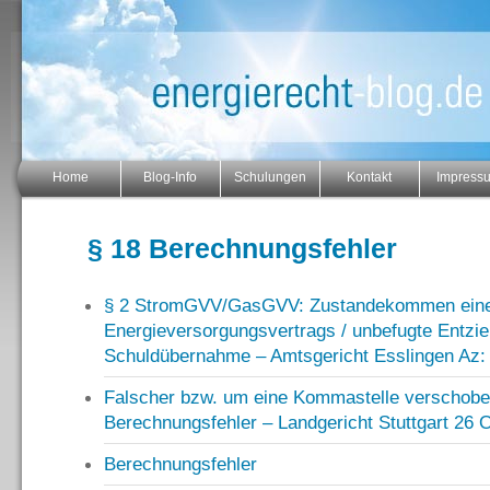
Home
Blog-Info
Schulungen
Kontakt
Impress
§ 18 Berechnungsfehler
§ 2 StromGVV/GasGVV: Zustandekommen ein
Energieversorgungsvertrags / unbefugte Entzie
Schuldübernahme – Amtsgericht Esslingen Az:
Falscher bzw. um eine Kommastelle verschoben
Berechnungsfehler – Landgericht Stuttgart 26 
Berechnungsfehler