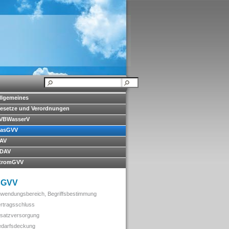
llgemeines
esetze und Verordnungen
VBWasserV
asGVV
AV
DAV
tromGVV
sGVV
nwendungsbereich, Begriffsbestimmung
ertragsschluss
rsatzversorgung
edarfsdeckung