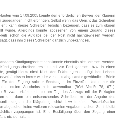
lagten vom 17.09.2005 konnte den erforderlichen Beweis, der Klägerin
n zugegangen, nicht erbringen. Selbst wenn das Gericht das Schreiben
ieht, kann dieses Schreiben lediglich bezeugen, dass es zum obigen
llt wurde. Allerdings konnte abgesehen von einem Zugang dieses
ereits schon die Aufgabe bei der Post nicht nachgewiesen werden.
sagt, dass ihm dieses Schreiben gänzlich unbekannt sei.
anderen Kündigungsschreibens konnte ebenfalls nicht erbracht werden.
Kündigungsschreiben erstellt und zur Post gebracht bzw. in einen
de, genügt hierzu nicht. Nach den Erfahrungen des täglichen Lebens
stverhältnissen immer wieder vor, dass abgesandte gewöhnliche Briefe
. Für den Zugang solcher Sendungen im Einzelfall sind daher die
 des ersten Anscheins nicht anwendbar (BGH VersR 78, 671).
 B. zwar erklärt, er habe am Tag des Auszugs mit der Beklagten
en und dann ein entsprechendes Schreiben mit der Angabe des
mitteilung an die Klägerin geschickt bzw. in einen Postbriefkasten
von abgesehen keine weiteren relevanten Angaben machen. Somit bleibt
tsächlich zugegangen ist. Eine Bestätigung über den Zugang einer
lls nicht erhalten.