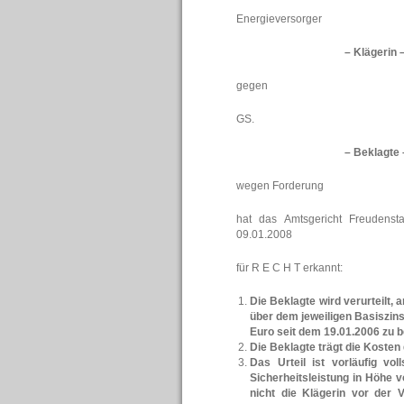
Energieversorger
– Klägerin 
gegen
GS.
– Beklagte 
wegen Forderung
hat das Amtsgericht Freudenst
09.01.2008
für R E C H T erkannt:
Die Beklagte wird verurteilt,
über dem jeweiligen Basiszins
Euro seit dem 19.01.2006 zu b
Die Beklagte trägt die Kosten
Das Urteil ist vorläufig vo
Sicherheitsleistung in Höhe 
nicht die Klägerin vor der 