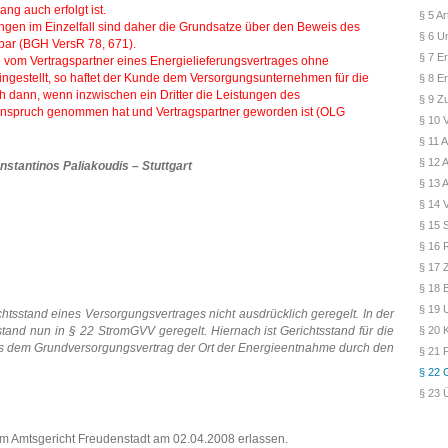
ang auch erfolgt ist.
§ 5 A
gen im Einzelfall sind daher die Grundsatze über den Beweis des
§ 6 U
bar (BGH VersR 78, 671).
§ 7 E
 vom Vertragspartner eines Energielieferungsvertrages ohne
estellt, so haftet der Kunde dem Versorgungsunternehmen für die
§ 8 E
 dann, wenn inzwischen ein Dritter die Leistungen des
§ 9 Zu
nspruch genommen hat und Vertragspartner geworden ist (OLG
§ 10 
§ 11 
§ 12 
nstantinos Paliakoudis – Stuttgart
§ 13 
§ 14 
§ 15 S
§ 16 
§ 17 
§ 18 
§ 19 
chtsstand eines Versorgungsvertrages nicht ausdrücklich geregelt. In der
tand nun in § 22 StromGVV geregelt. Hiernach ist Gerichtsstand für die
§ 20 
us dem Grundversorgungsvertrag der Ort der Energieentnahme durch den
§ 21 
§ 22 
§ 23 
m Amtsgericht Freudenstadt am 02.04.2008 erlassen.