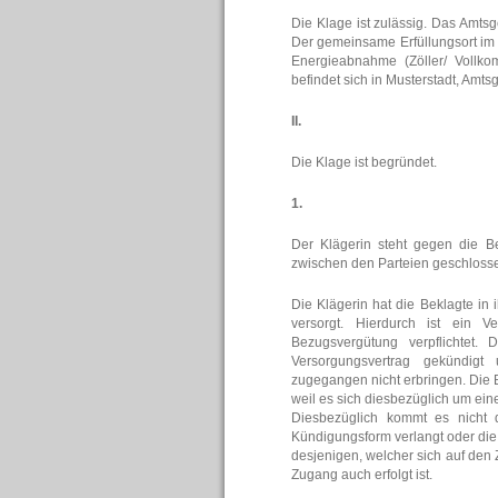
Die Klage ist zulässig. Das Amtsg
Der gemeinsame Erfüllungsort im S
Energieabnahme (Zöller/ Vollko
befindet sich in Musterstadt, Amts
II.
Die Klage ist begründet.
1.
Der Klägerin steht gegen die 
zwischen den Parteien geschloss
Die Klägerin hat die Beklagte in
versorgt. Hierdurch ist ein 
Bezugsvergütung verpflichtet
Versorgungsvertrag gekündigt
zugegangen nicht erbringen. Die 
weil es sich diesbezüglich um ei
Diesbezüglich kommt es nicht d
Kündigungsform verlangt oder die 
desjenigen, welcher sich auf den 
Zugang auch erfolgt ist.