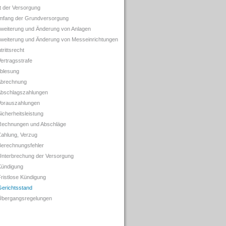
rt der Versorgung
mfang der Grundversorgung
rweiterung und Änderung von Anlagen
rweiterung und Änderung von Messeinrichtungen
trittsrecht
Vertragsstrafe
Ablesung
Abrechnung
Abschlagszahlungen
Vorauszahlungen
icherheitsleistung
Rechnungen und Abschläge
Zahlung, Verzug
Berechnungsfehler
Unterbrechung der Versorgung
Kündigung
Fristlose Kündigung
Gerichtsstand
Übergangsregelungen