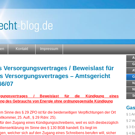
gen
Kontakt
Impressum
A
G
s Versorgungsvertrages / Beweislast für
A
s Versorgungsvertrages – Amtsgericht
G
66/07
N
N
S
orgungsvertrages / Beweislast für die Kündigung eines
llung des Gebrauchs von Energie ohne ordnungsgemäße Kündigung
Ga
 Sinne des § 29 ZPO ist für die beiderseitigen Verpflichtungen der Ort
§ 1 A
lkommer, 25. AufI., § 29 Rdnr. 25).
§ 2 V
 für den Zugang eines Kündigungsschreibens, weil es sich diesbezüglich
§ 3 E
lenserklärung im Sinne des § 130 BGB handelt. Es liegt im
en, welcher sich auf den Zugang eines Schreibens berufen will, sicher
§ 4 B