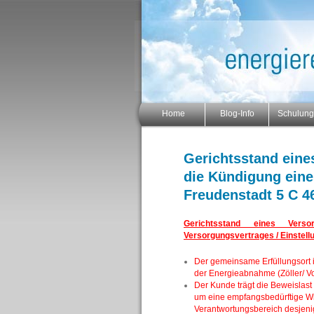
Home
Blog-Info
Schulun
Gerichtsstand eine
die Kündigung eine
Freudenstadt 5 C 4
Gerichtsstand eines Vers
Versorgungsvertrages / Einste
Der gemeinsame Erfüllungsort im
der Energieabnahme (Zöller/ Vol
Der Kunde trägt die Beweislast
um eine empfangsbedürftige Wil
Verantwortungsbereich desjenig