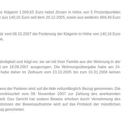
 die Klägerin 1.009,65 Euro nebst Zinsen in Höhe von 5 Prozentpunkten
z aus 140,16 Euro seit dem 20.12.2005, sowie aus weiteren 869,49 Euro
.
satz vom 08.10.2007 die Forderung der Klägerin in Höhe von 140,16 Euro
ie,
tändigkeit und trägt vor, sie sei mit ihrer Familie aus der Wohnung in der
adt am 18.09.2007 ausgezogen. Die Wohnungsübergabe habe am 24.
e habe daher im Zeitraum vom 23.10.2005 bis zum 01.01.2006 keinen
gens der Parteien wird auf die Akte vollumfänglich Bezug genommen. Die
kenntnisurteil vom 08. November 2007 zur Zahlung des anerkannten
teilt. Das Gericht hat sodann Beweis erhoben durch Vernehmung des
gebnisses der Beweisaufnahme wird auf das Protokoll der mündlichen
zug genommen.