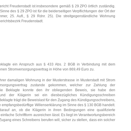
ericht Freudenstadt ist insbesondere gemäß § 29 ZPO örtlich zuständig.
inne des § 29 ZPO ist für die beiderseitigen Verpflichtungen der Ort der
mmer, 25. AufI., § 29 Rdnr. 25). Die streitgegenständliche Wohnung
gerichtsbezirk Freudenstadt.
Beklagte ein Anspruch aus § 433 Abs. 2 BGB in Verbindung mit dem
enen Stromversorgungsvertrag in Höhe von 869,49 Euro zu.
 ihrer damaligen Wohnung in der Musterstrasse in Musterstadt mit Strom
Versorgungsvertrag zustande gekommen, welcher zur Zahlung der
. Die Beklagte konnte den ihr obliegenden Beweis, sie habe den
 und der Klägerin sei ein diesbezügliches Kündigungsschreiben
Beklagte trägt die Beweislast für den Zugang des Kündigungsschreibens,
ne empfangsbedürftige Willenserklärung im Sinne des § 130 BGB handelt.
arauf an, ob die Klägerin in ihren Bedingungen eine qualifizierte
einfache Schriftform ausreichen lässt. Es liegt im Verantwortungsbereich
Zugang eines Schreibens berufen will, sicher zu stellen, dass ein solcher