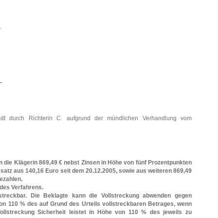
–
–
adt durch Richterin C. aufgrund der mündlichen Verhandlung vom
 an die Klägerin 869,49 € nebst Zinsen in Höhe von fünf Prozentpunkten
satz aus 140,16 Euro seit dem 20.12.2005, sowie aus weiteren 869,49
ezahlen.
 des Verfahrens.
llstreckbar. Die Beklagte kann die Vollstreckung abwenden gegen
von 110 % des auf Grund des Urteils vollstreckbaren Betrages, wenn
Vollstreckung Sicherheit leistet in Höhe von 110 % des jeweils zu