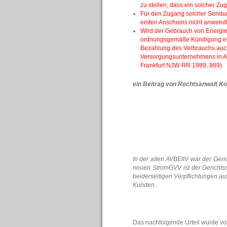
zu stellen, dass ein solcher Zug
Für den Zugang solcher Sendun
ersten Anscheins nicht anwend
Wird der Gebrauch von Energie
ordnungsgemäße Kündigung eing
Bezahlung des Verbrauchs auch
Versorgungsunternehmens in A
Frankfurt NJW-RR 1989, 889).
ein Beitrag von Rechtsanwalt Ko
In der alten AVBEltV war der Geri
neuen StromGVV ist der Gerichtss
beiderseitigen Verpflichtungen a
Kunden.
Das nachfolgende Urteil wurde vo