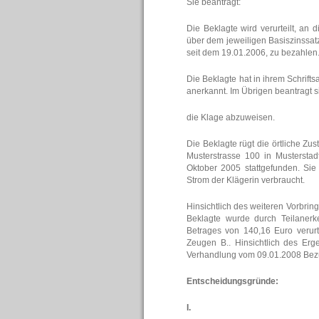
Sie beantragt:
Die Beklagte wird verurteilt, an
über dem jeweiligen Basiszinssat
seit dem 19.01.2006, zu bezahlen
Die Beklagte hat in ihrem Schrift
anerkannt. Im Übrigen beantragt s
die Klage abzuweisen.
Die Beklagte rügt die örtliche Zus
Musterstrasse 100 in Musterst
Oktober 2005 stattgefunden. Si
Strom der Klägerin verbraucht.
Hinsichtlich des weiteren Vorbrin
Beklagte wurde durch Teilaner
Betrages von 140,16 Euro verur
Zeugen B.. Hinsichtlich des Er
Verhandlung vom 09.01.2008 Be
Entscheidungsgründe:
I.