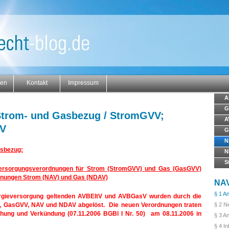
gen
Kontakt
Impressum
A
G
trom- und Gasbezug / StromGVV;
A
AV
G
N
asbezug:
N
S
dversorgungsverordnungen für Strom (StromGVV) und Gas (GasGVV)
nungen Strom (NAV) und Gas (NDAV)
NA
§ 1 A
rgieversorgung geltenden AVBEltV und AVBGasV wurden durch die
, GasGVV, NAV und NDAV abgelöst. Die neuen Verordnungen traten
§ 2 N
chung und Verkündung (07.11.2006 BGBl I Nr. 50) am 08.11.2006 in
§ 3 A
§ 4 I