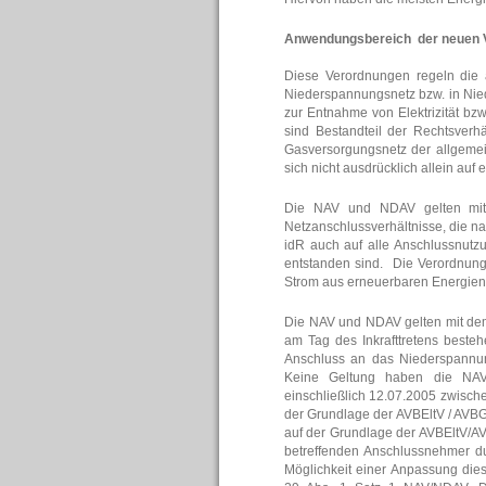
Anwendungsbereich der neuen 
Diese Verordnungen regeln die 
Niederspannungsnetz bzw. in Nie
zur Entnahme von Elektrizität bz
sind Bestandteil der Rechtsverhä
Gasversorgungsnetz der allgemei
sich nicht ausdrücklich allein auf
Die NAV und NDAV gelten mit d
Netzanschlussverhältnisse, die n
idR auch auf alle Anschlussnutz
entstanden sind. Die Verordnung
Strom aus erneuerbaren Energien
Die NAV und NDAV gelten mit dem T
am Tag des Inkrafttretens besteh
Anschluss an das Niederspannun
Keine Geltung haben die NAV 
einschließlich 12.07.2005 zwisc
der Grundlage der AVBEltV / AVB
auf der Grundlage der AVBEltV/AVB
betreffenden Anschlussnehmer dur
Möglichkeit einer Anpassung dies