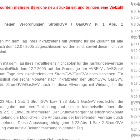
Netzb
§ 5 N
urden mehrere Bereiche neu strukturiert und bringen eine Vielzahl
§ 6 H
§ 7 A
er neuen Verordnungen StromGVV / GasGVV (§ 1 Abs. 1
§ 8 B
§ 9 K
des N
§ 10 
it dem Tag ihres Inkrafttretens mit Wirkung für die Zukunft für alle
§ 11 
ach dem 12.07.2005 abgeschlossen worden sind, soweit diese nicht vor
§ 12 
ind.
§ 13 
t dem Tag ihres Inkrafttretens nicht sofort für die Tarifkundenverträge
§ 14 
nschließlich dem 12.7.2005 auf der Grundlage der AVBEltV / AVBGasV
§ 15 
am Tage des Inkrafttretens der StromGVV/GasGVV noch bestehen. Für
§ 16 
ngsfrist von sechs Monaten nach Inkrafttreten der StromGVV/ GasGVV.
§ 17 
 die StromGVV/GasGVV auch für diese Altverträge mit Wirkung für die
§ 18 
§ 19 
23 Abs. 1 Satz 1 StromGVV bzw. § 23 Satz 1 GasGVV verpflichtet, die
Verbr
§ 20 
nntgabe und Veröffentlichung auf seiner Internetseite über die
§ 21 Z
. 2 S. 3 EnWG zu informieren. Der Grundversorger hat jedoch vor Ablauf
§ 22 
elung die Möglichkeit, die Anpassung der betreffenden Verträge durch
zunehmen. Diese Anpassung erfolgt gem. § 23 Abs. 1 Satz 2 StromGVV
§ 23 
kung vom auf die Bekanntmachung folgenden Tag.
§ 24 
Ansch
§ 25 
gieversorgungsunternehmen Gebrauch gemacht.