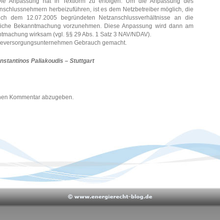
ie Anpassung hat in Textform zu erfolgen. Um die Anpassung des
nschlussnehmern herbeizuführen, ist es dem Netzbetreiber möglich, die
lich dem 12.07.2005 begründeten Netzanschlussverhältnisse an die
ntliche Bekanntmachung vorzunehmen. Diese Anpassung wird dann am
ntmachung wirksam (vgl. §§ 29 Abs. 1 Satz 3 NAV/NDAV).
gieversorgungsunternehmen Gebrauch gemacht.
nstantinos Paliakoudis – Stuttgart
inen Kommentar abzugeben.