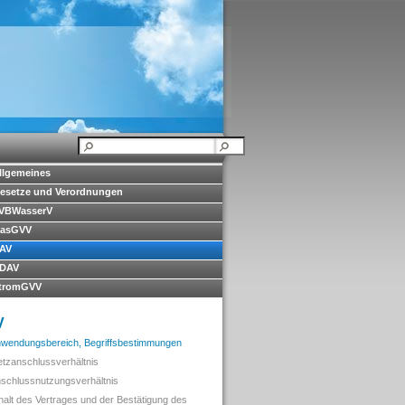
llgemeines
esetze und Verordnungen
VBWasserV
asGVV
AV
DAV
tromGVV
V
nwendungsbereich, Begriffsbestimmungen
etzanschlussverhältnis
nschlussnutzungsverhältnis
nhalt des Vertrages und der Bestätigung des