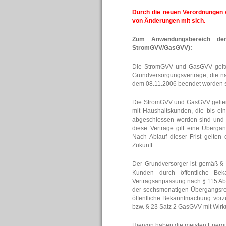
Durch die neuen Verordnungen w
von Änderungen mit sich.
Zum Anwendungsbereich d
StromGVV/GasGVV):
Die StromGVV und GasGVV gelten m
Grundversorgungsverträge, die n
dem 08.11.2006 beendet worden s
Die StromGVV und GasGVV gelten mi
mit Haushaltskunden, die bis ei
abgeschlossen worden sind und 
diese Verträge gilt eine Überga
Nach Ablauf dieser Frist gelten
Zukunft.
Der Grundversorger ist gemäß § 
Kunden durch öffentliche Beka
Vertragsanpassung nach § 115 Abs
der sechsmonatigen Übergangsreg
öffentliche Bekanntmachung vor
bzw. § 23 Satz 2 GasGVV mit Wir
Hiervon haben die meisten Ener