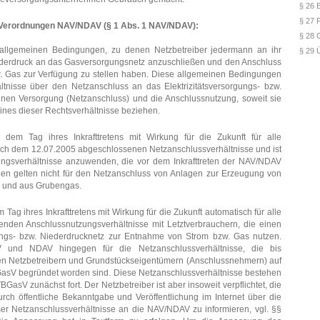
§ 26 
§ 27 
Verordnungen NAV/NDAV (§ 1 Abs. 1 NAV/NDAV):
§ 28 
allgemeinen Bedingungen, zu denen Netzbetreiber jedermann an ihr
§ 29 
derdruck an das Gasversorgungsnetz anzuschließen und den Anschluss
w. Gas zur Verfügung zu stellen haben. Diese allgemeinen Bedingungen
ltnisse über den Netzanschluss an das Elektrizitätsversorgungs- bzw.
nen Versorgung (Netzanschluss) und die Anschlussnutzung, soweit sie
 eines dieser Rechtsverhältnisse beziehen.
em Tag ihres Inkrafttretens mit Wirkung für die Zukunft für alle
ach dem 12.07.2005 abgeschlossenen Netzanschlussverhältnisse und ist
ungsverhältnisse anzuwenden, die vor dem Inkrafttreten der NAV/NDAV
en gelten nicht für den Netzanschluss von Anlagen zur Erzeugung von
 und aus Grubengas.
ag ihres Inkrafttretens mit Wirkung für die Zukunft automatisch für alle
enden Anschlussnutzungsverhältnisse mit Letztverbrauchern, die einen
gs- bzw. Niederdrucknetz zur Entnahme von Strom bzw. Gas nutzen.
und NDAV hingegen für die Netzanschlussverhältnisse, die bis
hen Netzbetreibern und Grundstückseigentümern (Anschlussnehmern) auf
GasV begründet worden sind. Diese Netzanschlussverhältnisse bestehen
GasV zunächst fort. Der Netzbetreiber ist aber insoweit verpflichtet, die
ch öffentliche Bekanntgabe und Veröffentlichung im Internet über die
er Netzanschlussverhältnisse an die NAV/NDAV zu informieren, vgl. §§